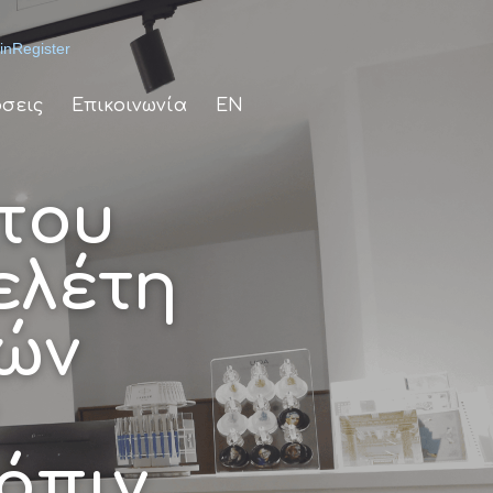
in
Register
σεις
Επικοινωνία
EN
του
ελέτη
ών
όπιν