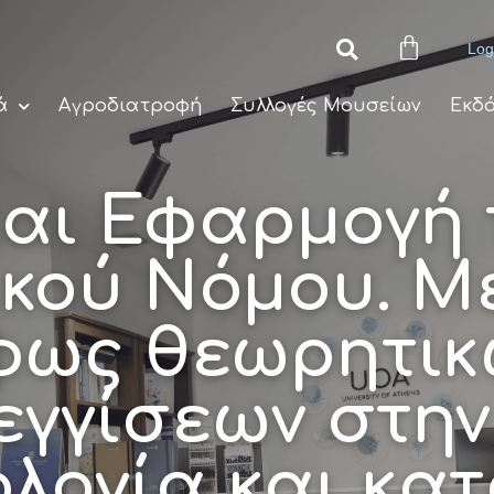
Log
ά
Αγροδιατροφή
Συλλογές Μουσείων
Εκδό
αι Εφαρμογή 
ικού Νόμου. Μ
φως θεωρητικ
γγίσεων στην
λογία και κατ