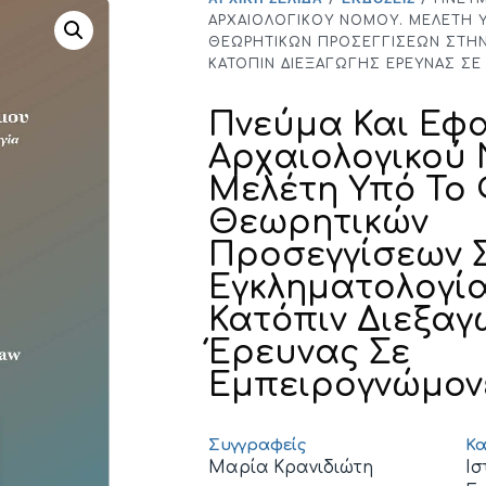
ΑΡΧΑΙΟΛΟΓΙΚΟΎ ΝΌΜΟΥ. ΜΕΛΈΤΗ 
ΘΕΩΡΗΤΙΚΏΝ ΠΡΟΣΕΓΓΊΣΕΩΝ ΣΤΗΝ
ΚΑΤΌΠΙΝ ΔΙΕΞΑΓΩΓΉΣ ΈΡΕΥΝΑΣ Σ
Πνεύμα Και Εφ
Αρχαιολογικού 
Μελέτη Υπό Το
Θεωρητικών
Προσεγγίσεων 
Εγκληματολογία
Κατόπιν Διεξαγ
Έρευνας Σε
Εμπειρογνώμον
Συγγραφείς
Κα
Μαρία Κρανιδιώτη
Ισ