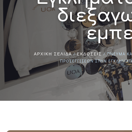
διεξαγ
εμπε
/
/ ΠΝΕΎΜΑ Κ
ΑΡΧΙΚΉ ΣΕΛΊΔΑ
ΕΚΔΌΣΕΙΣ
ΠΡΟΣΕΓΓΊΣΕΩΝ ΣΤΗΝ ΕΓΚΛΗΜΑΤ