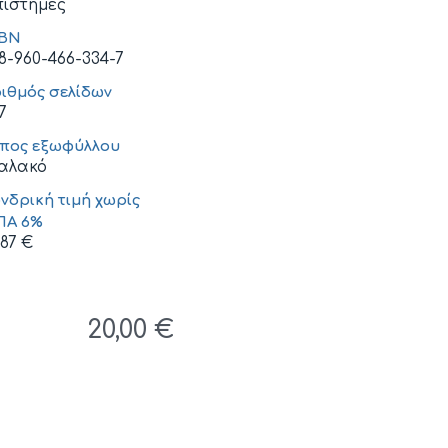
ιστήμες
SBN
8-960-466-334-7
ιθμός σελίδων
7
πος εξωφύλλου
αλακό
νδρική τιμή χωρίς
ΠΑ 6%
,87
€
20,00
€