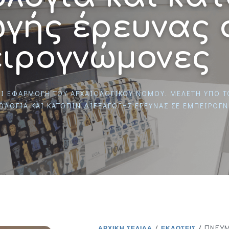
ωγής έρευνας 
ιρογνώμονες
ΑΙ ΕΦΑΡΜΟΓΉ ΤΟΥ ΑΡΧΑΙΟΛΟΓΙΚΟΎ ΝΌΜΟΥ. ΜΕΛΈΤΗ ΥΠΌ 
ΟΛΟΓΊΑ ΚΑΙ ΚΑΤΌΠΙΝ ΔΙΕΞΑΓΩΓΉΣ ΈΡΕΥΝΑΣ ΣΕ ΕΜΠΕΙΡΟΓ
ΑΡΧΙΚΉ ΣΕΛΊΔΑ
/
ΕΚΔΌΣΕΙΣ
/ ΠΝΕΎΜ