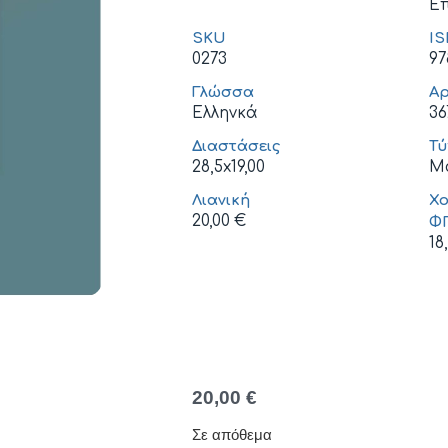
Επ
SKU
I
0273
97
Γλώσσα
Αρ
Ελληνκά
36
Διαστάσεις
Τύ
28,5x19,00
Μ
Λιανική
Χο
20,00
€
Φ
18
20,00
€
Σε απόθεμα