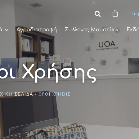
Log
ά
Αγροδιατροφή
Συλλογές Μουσείων
Εκδό
οι Χρήσης
/ ΌΡΟΙ ΧΡΉΣΗΣ
ΧΙΚΉ ΣΕΛΊΔΑ