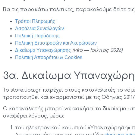
Για τις παρακάτω πολιτικές, παρακαλούμε δείτε τις
Τρόποι Πληρωμής
Ασφάλεια Συναλλαγών
Πολιτική Παράδοσης
Πολιτική Επιστροφών και Ακυρώσεων
Δικαίωμα Υπαναχώρησης
(νέο — Ιούνιος 2026)
Πολιτική Απορρήτου & Cookies
3α. Δικαίωμα Υπαναχώρ
Το store.uoa.gr παρέχει στους καταναλωτές το νό
τροποποιηθεί και εναρμονιστεί με τις Οδηγίες 2011/8
Ο καταναλωτής μπορεί να ασκήσει το δικαίωμα 
αναφέρει λόγους, μέσω:
του ηλεκτρονικού κουμπιού «Υπαναχώρηση» πο
Λογαριασμός μου» και στη σελίδα
store.uoa.gr/y