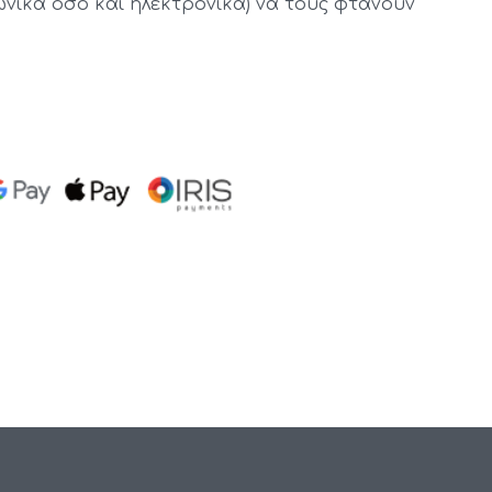
ωνικά όσο και ηλεκτρονικά) να τους φτάνουν