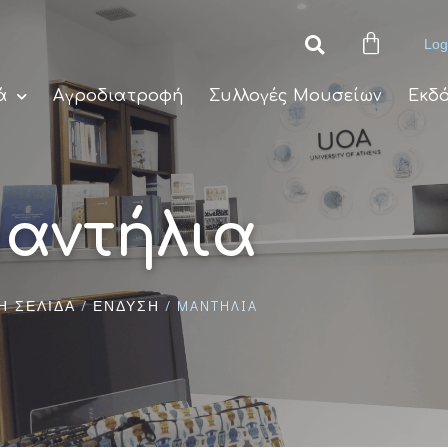
Log
ά
Αγροδιατροφή
Συλλογές Μουσείων
Εκδό
αντήλια
/
/ ΜΑΝΤΉΛΙΑ
Ή ΣΕΛΊΔΑ
ΈΝΔΥΣΗ